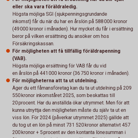
eller ska vara föräldraledig.
Högsta möjliga SGI (sjukpenningsgrundande
inkomst) får du när du har en årslön på 588 000 kronor
(49 000 kronor i månaden). Hur mycket du får i ersättning
beror på vilken ersättning du ansöker om hos
Försäkringskassan.
För möjligheten att få tillfällig föräldrapenning
(VAB).
Högsta möjliga ersättning för VAB får du vid
en årslön på 441 000 kronor (36 750 kronor i månaden).
För möjligheterna att ta ut utdelning.
Äger du ett fåmansföretag kan du ta ut utdelning på 209
550 kronor inkomståret 2025, som beskattas till
20 procent. Har du anställda ökar utrymmet. Men för att
kunna utnyttja den möjligheten måste du själv ta ut en
viss lön. För 2024 (påverkar utrymmet 2025) gällde att
du tog ut en lön på minst 731 520 kronor alternativt 457
200 kronor + 5 procent av den kontanta lönesumman i