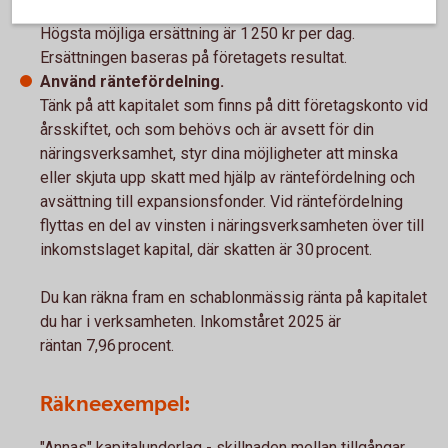
Få möjlighet till tillfällig föräldrapenning (VAB).
Högsta möjliga ersättning är 1 250 kr per dag.
Ersättningen baseras på företagets resultat.
Använd räntefördelning.
Tänk på att kapitalet som finns på ditt företagskonto vid
årsskiftet, och som behövs och är avsett för din
näringsverksamhet, styr dina möjligheter att minska
eller skjuta upp skatt med hjälp av räntefördelning och
avsättning till expansionsfonder. Vid räntefördelning
flyttas en del av vinsten i näringsverksamheten över till
inkomstslaget kapital, där skatten är 30 procent.
Du kan räkna fram en schablonmässig ränta på kapitalet
du har i verksamheten. Inkomståret 2025 är
räntan 7,96 procent.
Räkneexempel:
"Annas" kapitalunderlag - skillnaden mellan tillgångar