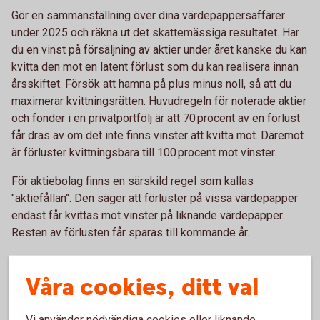
Gör en sammanställning över dina värdepappersaffärer
under 2025 och räkna ut det skattemässiga resultatet. Har
du en vinst på försäljning av aktier under året kanske du kan
kvitta den mot en latent förlust som du kan realisera innan
årsskiftet. Försök att hamna på plus minus noll, så att du
maximerar kvittningsrätten. Huvudregeln för noterade aktier
och fonder i en privatportfölj är att 70 procent av en förlust
får dras av om det inte finns vinster att kvitta mot. Däremot
är förluster kvittningsbara till 100 procent mot vinster.
För aktiebolag finns en särskild regel som kallas
"aktiefållan". Den säger att förluster på vissa värdepapper
endast får kvittas mot vinster på liknande värdepapper.
Resten av förlusten får sparas till kommande år.
Om du driver enskild firma eller
Våra cookies, ditt val
handelsbolag
Vi använder nödvändiga cookies eller liknande