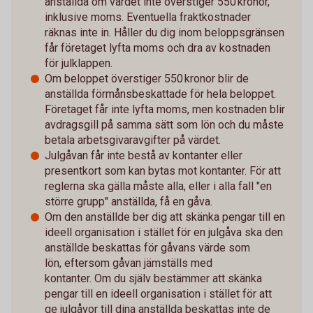
anställda om värdet inte överstiger 550 kronor,
inklusive moms. Eventuella fraktkostnader
räknas inte in. Håller du dig inom beloppsgränsen
får företaget lyfta moms och dra av kostnaden
för julklappen.
Om beloppet överstiger 550 kronor blir de
anställda förmånsbeskattade för hela beloppet.
Företaget får inte lyfta moms, men kostnaden blir
avdragsgill på samma sätt som lön och du måste
betala arbetsgivaravgifter på värdet.
Julgåvan får inte bestå av kontanter eller
presentkort som kan bytas mot kontanter. För att
reglerna ska gälla måste alla, eller i alla fall "en
större grupp" anställda, få en gåva.
Om den anställde ber dig att skänka pengar till en
ideell organisation i stället för en julgåva ska den
anställde beskattas för gåvans värde som
lön, eftersom gåvan jämställs med
kontanter. Om du själv bestämmer att skänka
pengar till en ideell organisation i stället för att
ge julgåvor till dina anställda beskattas inte de