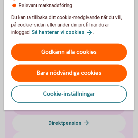
Relevant marknadsföring
Du kan ta tillbaka ditt cookie-medgivande när du vill,
Löneväxla - mer
information
på cookie-sidan eller under din profil när du är
inloggad.
Så hanterar vi
cookies
.
Godkänn alla cookies
Fler pensionslösningar
Tjänstepension med depå
Bara nödvändiga cookies
Extra pensionsavsättning
Cookie-inställningar
Erbjud medarbetarna löneväxling
Direktpension