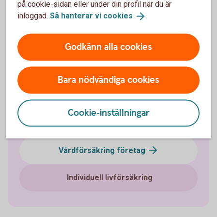
på cookie-sidan eller under din profil när du är
Välj innehåll i pensionsplanen
inloggad.
Så hanterar vi
cookies
.
Pensionssparande
Godkänn alla cookies
Sjukförsäkring företag
Bara nödvändiga cookies
Olycksfallsförsäkring
Cookie-inställningar
Tjänstegrupplivförsäkring TGL
Vårdförsäkring företag
Individuell livförsäkring